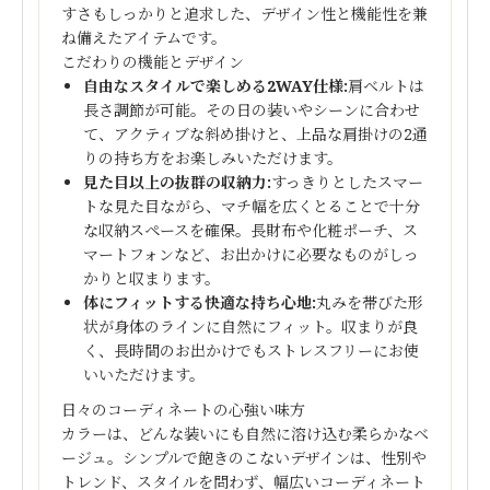
すさもしっかりと追求した、デザイン性と機能性を兼
ね備えたアイテムです。
こだわりの機能とデザイン
自由なスタイルで楽しめる2WAY仕様:
肩ベルトは
長さ調節が可能。その日の装いやシーンに合わせ
て、アクティブな斜め掛けと、上品な肩掛けの2通
りの持ち方をお楽しみいただけます。
見た目以上の抜群の収納力:
すっきりとしたスマー
トな見た目ながら、マチ幅を広くとることで十分
な収納スペースを確保。長財布や化粧ポーチ、ス
マートフォンなど、お出かけに必要なものがしっ
かりと収まります。
体にフィットする快適な持ち心地:
丸みを帯びた形
状が身体のラインに自然にフィット。収まりが良
く、長時間のお出かけでもストレスフリーにお使
いいただけます。
日々のコーディネートの心強い味方
カラーは、どんな装いにも自然に溶け込む柔らかなベ
ージュ。シンプルで飽きのこないデザインは、性別や
トレンド、スタイルを問わず、幅広いコーディネート