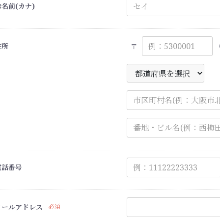
お名前(カナ)
住所
〒
電話番号
メールアドレス
必須