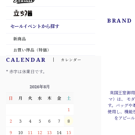
BRAND
セールイベントから探す
新商品
お買い得品（特価）
CALENDAR
カレンダー
* 赤字は休業日です。
2026年8月
英国王室御用
日
月
火
水
木
金
土
マ）は、 モ
す。バッグや
1
使用し、機能
をアピー
2
3
4
5
6
7
8
9
10
11
12
13
14
15