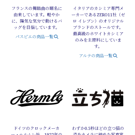
フランスの舞踏曲の題名に
イタリアのカシミア専門メ
由来しています。軽やか
ーカーであるZERO11社（ゼ
に、陽気な気分で動けるバ
ロ イレブン）のオリジナル
ッグを目指しています。
ブランドのストールです。
最高級のホワイトカシミア
パスピエの商品一覧
のみを主原料にしていま
す。
アルテの商品一覧
ドイツのクロックメーカ
わずか0.5秒ほどの立つ猫の
ー・ヘルムレ社。1922年の
姿をカメラに納めた写真家