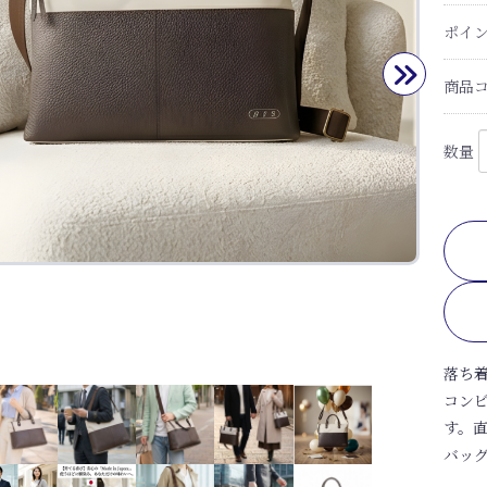
ポイ
商品
数量
落ち着
コン
す。
バッグ