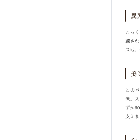
異
こっく
練され
ス地。
美
このバ
置。ス
ずか6
支えま