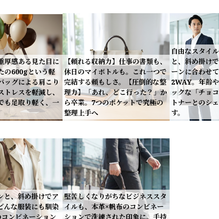
自由なスタイル
重厚感ある見た目に
【頼れる収納力】仕事の書類も、
と、斜め掛けで
の600gという軽
休日のマイボトルも。これ一つで
ーンに合わせて
バッグによる肩こり
完結する頼もしさ。【圧倒的な整
2WAY。年齢
ストレスを軽減し、
理力】「あれ、どこ行った？」か
ックな「チョコ
でも足取り軽く、一
ら卒業。7つのポケットで究極の
トナーとのシェ
整理上手へ
す。
ンと、斜め掛けでア
堅苦しくなりがちなビジネススタ
どんな服装にも馴染
イルも、本革×帆布のコンビネー
のコンビネーション
ションで洗練された印象に。手持