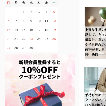
日
月
火
水
木
金
土
1
2
3
4
5
6
7
8
9
10
11
12
上質な牛革の
13
14
15
16
17
18
19
反して、たった
20
21
22
23
24
25
26
量設計。重い
や持ち疲れの
27
28
29
30
荷物が多い日
日中快適
手持ちでキチ
クティブに。
む本革×帆布